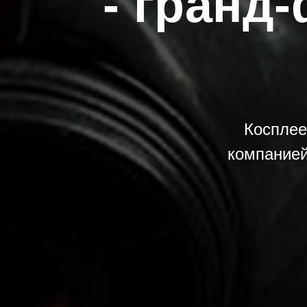
- гранд
Косплее
компанией