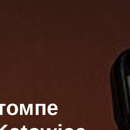
томпе