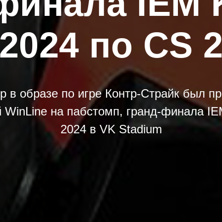
-финала IEM 
2024 по CS 
р в образе по игре Контр-Страйк был п
 WinLine на пабстомп, гранд-финала IE
2024 в VK Stadium