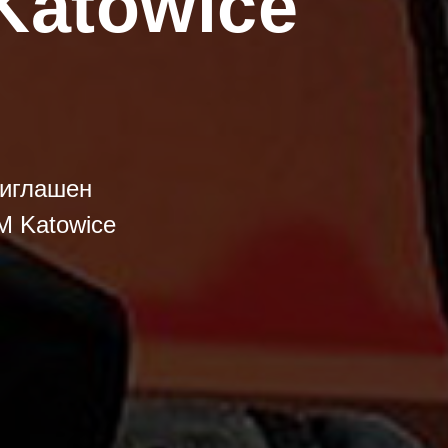
Katowice
2
риглашен
M Katowice