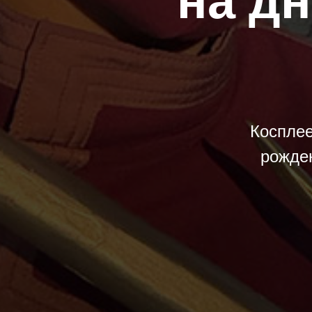
на д
Коспле
рожде