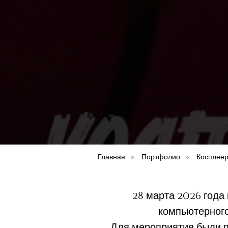
Главная
Портфолио
Косплеер
»
»
28 марта 2026 года
компьютерного 
Для мероприятия были п