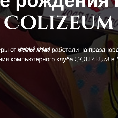
не рождения 
Colizeum
еры от
работали на празднов
КОСПЛЕЙ ПРОМО
ния компьютерного клуба Colizeum в 