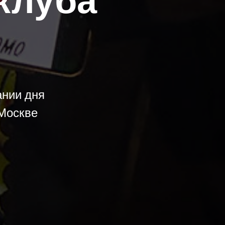
клуба
ании дня
Москве