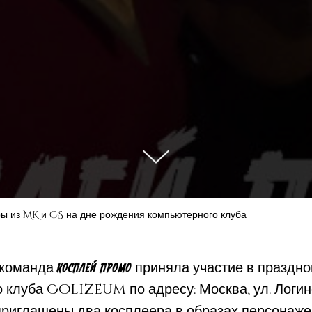
ы из MK и CS на дне рождения компьютерного клуба
 команда
приняла участие в праздн
КОСПЛЕЙ ПРОМО
клуба Colizeum по адресу: Москва, ул. Логинова,
риглашены два косплеера в образах персонаже